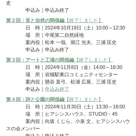
史
申込み｜申込み終了
第２回：音と自然の関係編
【終了しました】
日 時｜2024年10月19日（土）10:00～12:30
場 所｜中尾第二自然緑地
案内役｜松本 一哉、堀江 光夫、三浦 匡史
申込み｜申込み終了
第３回：
アートと工場の関係編
【終了しました】
日 時｜2024年11月8日（金）14:00～16:30
場 所｜岩槻駅東口コミュニティセンター
案内役｜懸谷 直弓、松浦 広展、三浦 匡史
申込み｜
申込み終了
第４回：
詩と公園の関係編
【終了しました】
日 時｜2024年11月30日（土）13:30～16:00
場 所｜ヒアシンスハウス、STUDIO・45
案内役｜向坂 くじら、小泉 文、ヒアシンスハウ
スの会メンバー
申込み｜申込み終了