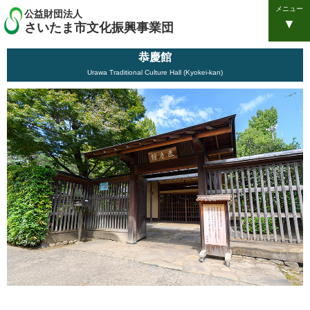
メニュー
公益財団法人
さいたま市文化振興事業団
恭慶館
Urawa Traditional Culture Hall (Kyokei-kan)