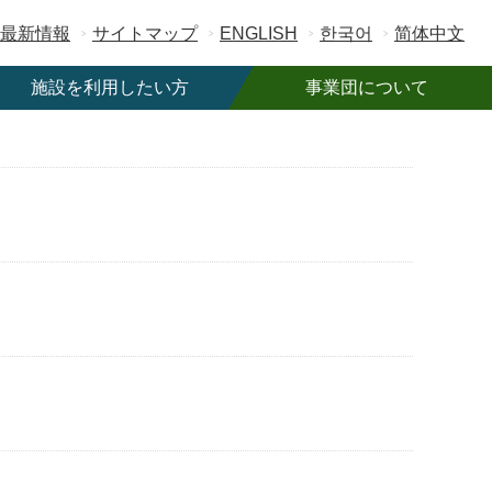
最新情報
サイトマップ
ENGLISH
한국어
简体中文
施設を利用したい方
事業団について
施設一覧
事業団概要
ご利用案内
ご寄附のお願い
駐車場情報
職員募集
フリーWi-Fi
契約・入札情報
公共予約システム
広告募集