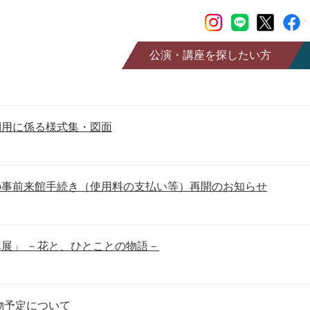
公演・講座を探したい方
公演情報
チケット購入
利用に係る様式集・図面
講座情報
情報誌SaCLa
の事前来館手続き（使用料の支払い等）再開のお知らせ
SaCLa友の会
展」 －花と、ひとことの物語－
物予定について