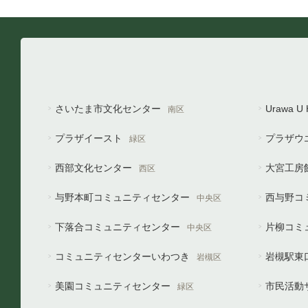
さいたま市文化センター
Urawa 
南区
プラザイースト
プラザウ
緑区
西部文化センター
大宮工房
西区
与野本町コミュニティセンター
西与野コ
中央区
下落合コミュニティセンター
片柳コミ
中央区
コミュニティセンターいわつき
岩槻駅東
岩槻区
美園コミュニティセンター
市民活動
緑区