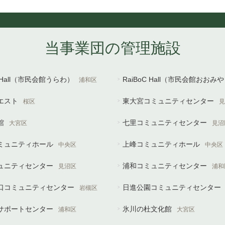
当事業団の管理施設
U Hall（市民会館うらわ）
RaiBoC Hall（市民会館おおみ
浦和区
エスト
東大宮コミュニティセンター
桜区
見
館
七里コミュニティセンター
大宮区
見沼
ミュニティホール
上峰コミュニティホール
中央区
中央区
ュニティセンター
浦和コミュニティセンター
見沼区
浦和
口コミュニティセンター
日進公園コミュニティセンター
岩槻区
サポートセンター
氷川の杜文化館
浦和区
大宮区