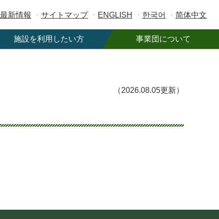
最新情報
サイトマップ
ENGLISH
한국어
简体中文
施設を利用したい方
事業団について
施設一覧
事業団概要
ご利用案内
ご寄附のお願い
（2026.08.05更新）
駐車場情報
職員募集
フリーWi-Fi
契約・入札情報
公共予約システム
広告募集