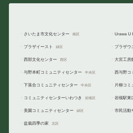
さいたま市文化センター
Urawa 
南区
プラザイースト
プラザウ
緑区
西部文化センター
大宮工房
西区
与野本町コミュニティセンター
西与野コ
中央区
下落合コミュニティセンター
片柳コミ
中央区
コミュニティセンターいわつき
岩槻駅東
岩槻区
美園コミュニティセンター
市民活動
緑区
盆栽四季の家
北区