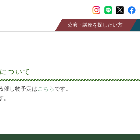
公演・講座を探したい方
公演情報
チケット購入
講座情報
定について
情報誌SaCLa
SaCLa友の会
る催し物予定は
こちら
です。
す。