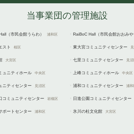
当事業団の管理施設
U Hall（市民会館うらわ）
RaiBoC Hall（市民会館おおみ
浦和区
エスト
東大宮コミュニティセンター
桜区
見
館
七里コミュニティセンター
大宮区
見沼
ミュニティホール
上峰コミュニティホール
中央区
中央区
ュニティセンター
浦和コミュニティセンター
見沼区
浦和
口コミュニティセンター
日進公園コミュニティセンター
岩槻区
サポートセンター
氷川の杜文化館
浦和区
大宮区