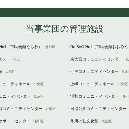
当事業団の管理施設
U Hall（市民会館うらわ）
RaiBoC Hall（市民会館おおみ
浦和区
エスト
東大宮コミュニティセンター
桜区
見
館
七里コミュニティセンター
大宮区
見沼
ミュニティホール
上峰コミュニティホール
中央区
中央区
ュニティセンター
浦和コミュニティセンター
見沼区
浦和
口コミュニティセンター
日進公園コミュニティセンター
岩槻区
サポートセンター
氷川の杜文化館
浦和区
大宮区