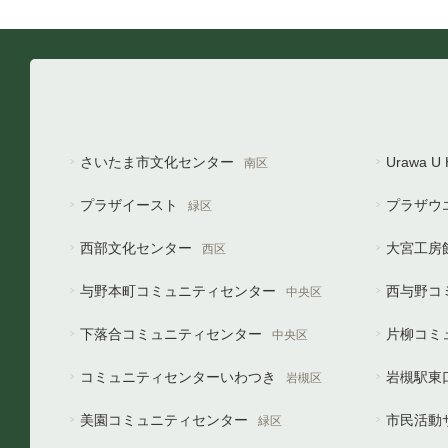
さいたま市文化センター
Urawa 
南区
プラザイースト
プラザウ
緑区
西部文化センター
大宮工房
西区
与野本町コミュニティセンター
西与野コ
中央区
下落合コミュニティセンター
片柳コミ
中央区
コミュニティセンターいわつき
岩槻駅東
岩槻区
美園コミュニティセンター
市民活動
緑区