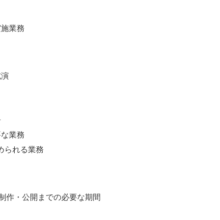
実施業務
試演
告
要な業務
められる業務
制作・公開までの必要な期間