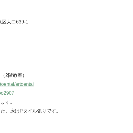
大口639-1
。
（2階教室）
toentai/artoentai
po2907
す。
、床はPタイル張りです。