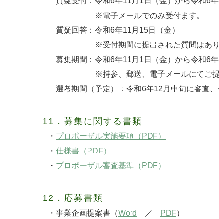
質疑受付：令和6年11月1日（金）から令和6年
※電子メールでのみ受付ます。
質疑回答：令和6年11月15日（金）
※受付期間に提出された質問はありま
募集期間：令和6年11月1日（金）から令和6年
※持参、郵送、電子メールにてご提出く
選考期間（予定）：令和6年12月中旬に審査、令
11．募集に関する書類
・
プロポーザル実施要項（PDF）
・
仕様書（PDF）
・
プロポーザル審査基準（PDF）
12．応募書類
・事業企画提案書（
Word
／
PDF
）