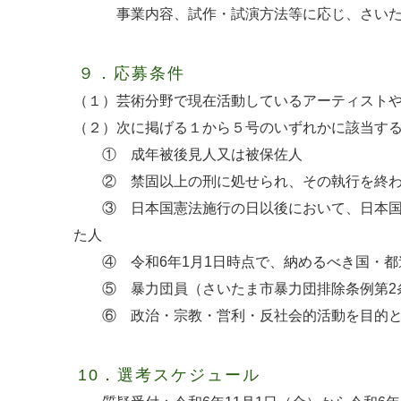
事業内容、試作・試演方法等に応じ、さいたま
９．応募条件
（１）芸術分野で現在活動しているアーティスト
（２）次に掲げる１から５号のいずれかに該当す
① 成年被後見人又は被保佐人
② 禁固以上の刑に処せられ、その執行を終わ
③ 日本国憲法施行の日以後において、日本国憲
た人
④ 令和6年1月1日時点で、納めるべき国・都
⑤ 暴力団員（さいたま市暴力団排除条例第2条
⑥ 政治・宗教・営利・反社会的活動を目的と
10．選考スケジュール