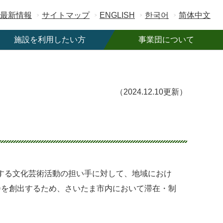
最新情報
サイトマップ
ENGLISH
한국어
简体中文
施設を利用したい方
事業団について
施設一覧
事業団概要
ご利用案内
ご寄附のお願い
（2024.12.10更新）
駐車場情報
職員募集
フリーWi-Fi
契約・入札情報
公共予約システム
広告募集
する文化芸術活動の担い手に対して、地域におけ
会を創出するため、さいたま市内において滞在・制