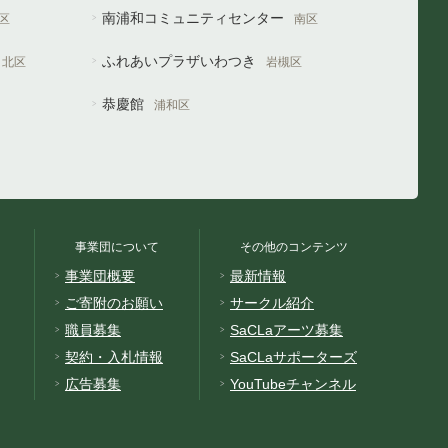
南浦和コミュニティセンター
区
南区
ふれあいプラザいわつき
北区
岩槻区
恭慶館
浦和区
事業団について
その他のコンテンツ
事業団概要
最新情報
ご寄附のお願い
サークル紹介
職員募集
SaCLaアーツ募集
契約・入札情報
SaCLaサポーターズ
広告募集
YouTubeチャンネル