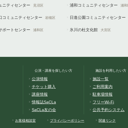
ュニティセンター
浦和コミュニティセンター
見沼区
浦和
口コミュニティセンター
日進公園コミュニティセンター
岩槻区
サポートセンター
氷川の杜文化館
浦和区
大宮区
公演・講座を探したい方
施設を利用したい方
公演情報
施設一覧
チケット購入
ご利用案内
講座情報
駐車場情報
情報誌SaCLa
フリーWi-Fi
SaCLa友の会
公共予約システム
お客様相談室
プライバシーポリシー
関連リンク