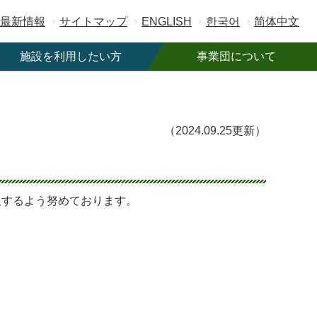
最新情報
サイトマップ
ENGLISH
한국어
简体中文
施設を利用したい方
事業団について
施設一覧
事業団概要
ご利用案内
ご寄附のお願い
（2024.09.25更新）
駐車場情報
職員募集
フリーWi-Fi
契約・入札情報
公共予約システム
広告募集
取するよう努めております。
。