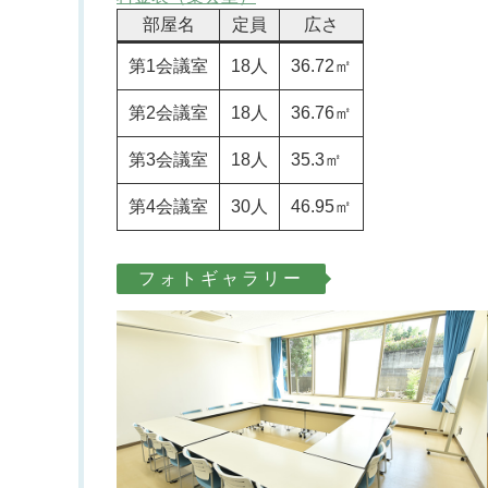
部屋名
定員
広さ
第1会議室
18人
36.72㎡
第2会議室
18人
36.76㎡
第3会議室
18人
35.3㎡
第4会議室
30人
46.95㎡
フォトギャラリー