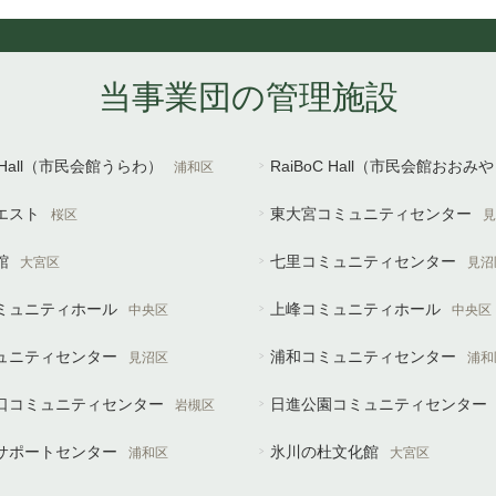
当事業団の管理施設
U Hall（市民会館うらわ）
RaiBoC Hall（市民会館おおみ
浦和区
エスト
東大宮コミュニティセンター
桜区
見
館
七里コミュニティセンター
大宮区
見沼
ミュニティホール
上峰コミュニティホール
中央区
中央区
ュニティセンター
浦和コミュニティセンター
見沼区
浦和
口コミュニティセンター
日進公園コミュニティセンター
岩槻区
サポートセンター
氷川の杜文化館
浦和区
大宮区