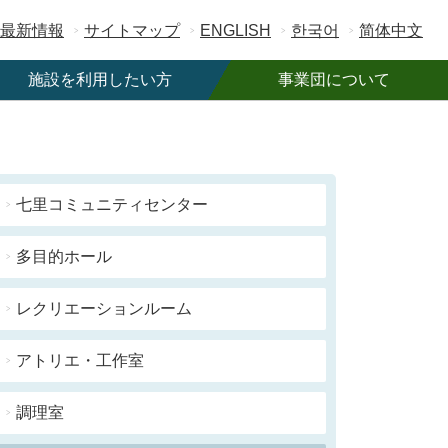
最新情報
サイトマップ
ENGLISH
한국어
简体中文
施設を利用したい方
事業団について
施設一覧
事業団概要
ご利用案内
ご寄附のお願い
駐車場情報
職員募集
七里コミュニティセンター
フリーWi-Fi
契約・入札情報
多目的ホール
公共予約システム
広告募集
レクリエーションルーム
アトリエ・工作室
調理室