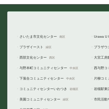
さいたま市文化センター
Urawa 
南区
プラザイースト
プラザウ
緑区
西部文化センター
大宮工房
西区
与野本町コミュニティセンター
西与野コ
中央区
下落合コミュニティセンター
片柳コミ
中央区
コミュニティセンターいわつき
岩槻駅東
岩槻区
美園コミュニティセンター
市民活動
緑区