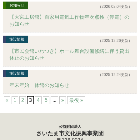
お知らせ
（2026.02.04更新）
【大宮工房館】自家用電気工作物年次点検（停電）の
お知らせ
施設情報
（2025.12.26更新）
【市民会館いわつき】ホール舞台設備修繕に伴う貸出
休止のお知らせ
施設情報
（2025.12.24更新）
年末年始 休館のお知らせ
«
1
2
3
4
5
...
»
最後 »
公益財団法人
さいたま市文化振興事業団