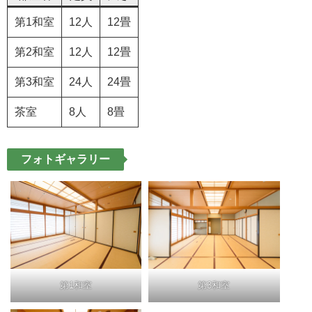
第1和室
12人
12畳
第2和室
12人
12畳
第3和室
24人
24畳
茶室
8人
8畳
フォトギャラリー
第1和室
第3和室