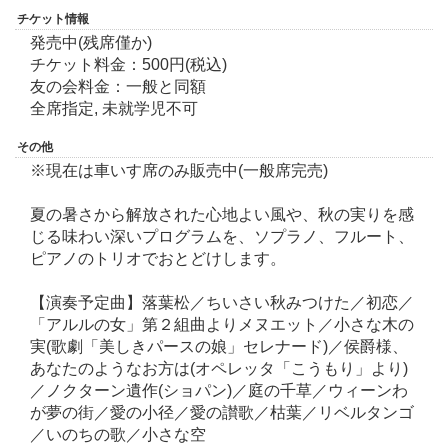
チケット情報
発売中(残席僅か)
チケット料金：500円(税込)
友の会料金：一般と同額
全席指定, 未就学児不可
その他
※現在は車いす席のみ販売中(一般席完売)
夏の暑さから解放された心地よい風や、秋の実りを感
じる味わい深いプログラムを、ソプラノ、フルート、
ピアノのトリオでおとどけします。
【演奏予定曲】落葉松／ちいさい秋みつけた／初恋／
「アルルの女」第２組曲よりメヌエット／小さな木の
実(歌劇「美しきパースの娘」セレナード)／侯爵様、
あなたのようなお方は(オペレッタ「こうもり」より)
／ノクターン遺作(ショパン)／庭の千草／ウィーンわ
が夢の街／愛の小径／愛の讃歌／枯葉／リベルタンゴ
／いのちの歌／小さな空