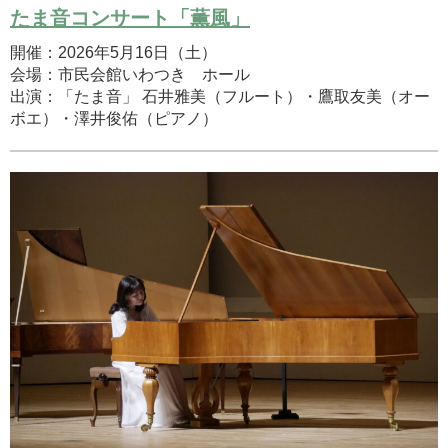
たま音コンサート「薫風」
開催：2026年5月16日（土）
会場：市民会館いわつき ホール
出演：「たま音」 石井雅美（フルート）・鷹取友美（オー
ボエ）・澤井俊佑（ピアノ）