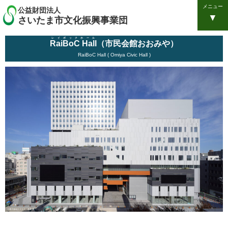
メニュー
公益財団法人
さいたま市文化振興事業団
レイボックホール
RaiBoC Hall
（市民会館おおみや）
RaiBoC Hall ( Omiya Civic Hall )