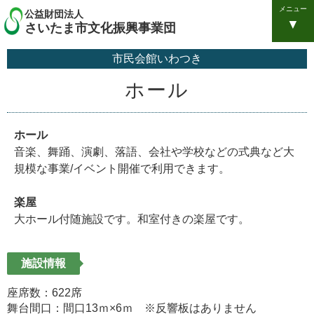
メニュー
公益財団法人
さいたま市文化振興事業団
市民会館いわつき
ホール
ホール
音楽、舞踊、演劇、落語、会社や学校などの式典など大
規模な事業/イベント開催で利用できます。
楽屋
大ホール付随施設です。和室付きの楽屋です。
施設情報
座席数：622席
舞台間口：間口13ｍ×6ｍ ※反響板はありません